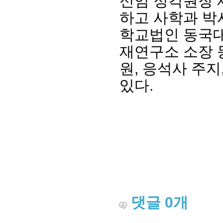
신임 정각원장 
하고 사학과 박
학교법인 동국대
재연구소 소장 
원, 응석사 주
있다.
회장 인사말
이사장 인사말
총동창회
상임위원회
임원 현황
모교 소
감사
연혁·사업실적
지부·지
연혁
역대 이사장
언론에 
역대회장
정관
동창회
회칙
결산 공시
포토뉴
회장 및 감사 선임규정
기부금
영상갤
댓글
0
개
찾아오시는 길