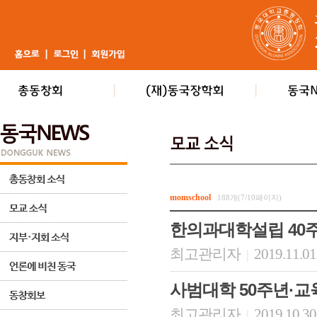
momschool
188개(7/10페이지)
한의과대학설립 40주
최고관리자
2019.11.01
|
사범대학 50주년·교
최고관리자
2019.10.30
|