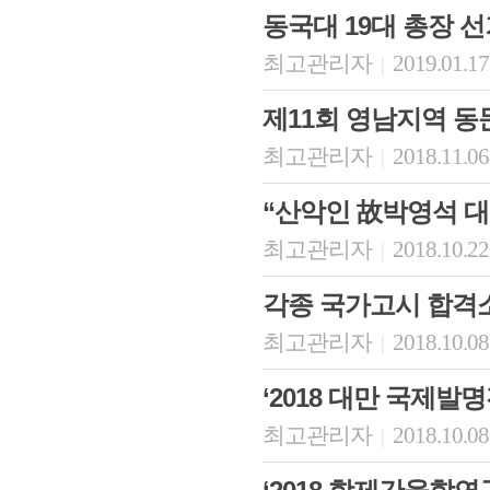
동국대 19대 총장 선
최고관리자
2019.01.17
|
제11회 영남지역 동
최고관리자
2018.11.06
|
“산악인 故박영석 대
최고관리자
2018.10.22
|
회장 인사말
이사장 인사말
총동창회
각종 국가고시 합격
상임위원회
임원 현황
모교 소
감사
연혁·사업실적
지부·지
최고관리자
2018.10.08
|
연혁
역대 이사장
언론에 
역대회장
정관
동창회
‘2018 대만 국제발
회칙
결산 공시
포토뉴
회장 및 감사 선임규정
기부금
영상갤
최고관리자
2018.10.08
|
찾아오시는 길