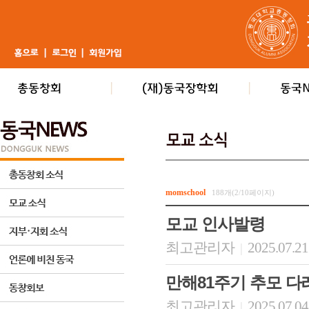
momschool
188개(2/10페이지)
모교 인사발령
최고관리자
2025.07.21
|
만해81주기 추모 다
최고관리자
2025.07.04
|