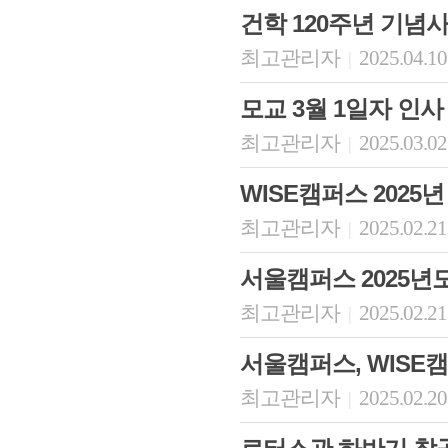
건학 120주년 기념
최고관리자
2025.04.10
|
모교 3월 1일자 인사
최고관리자
2025.03.02
|
WISE캠퍼스 2025
최고관리자
2025.02.21
|
회장 인사말
이사장 인사말
총동창회
서울캠퍼스 2025년
상임위원회
임원 현황
모교 소
감사
연혁·사업실적
지부·지
최고관리자
2025.02.21
|
연혁
역대 이사장
언론에 
역대회장
정관
동창회
서울캠퍼스, WISE
회칙
결산 공시
포토뉴
회장 및 감사 선임규정
기부금
영상갤
최고관리자
2025.02.20
|
찾아오시는 길