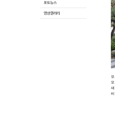
모
모
새
비