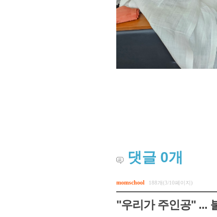
댓글
0
개
momschool
188개(3/10페이지)
"우리가 주인공" ...