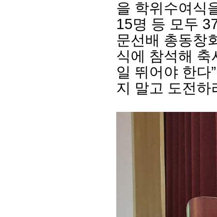
을 학위수여식
15
명 등 모두
3
문선배 총동창
식에 참석해 축
일 뛰어야 한다
”
지 말고 도전하