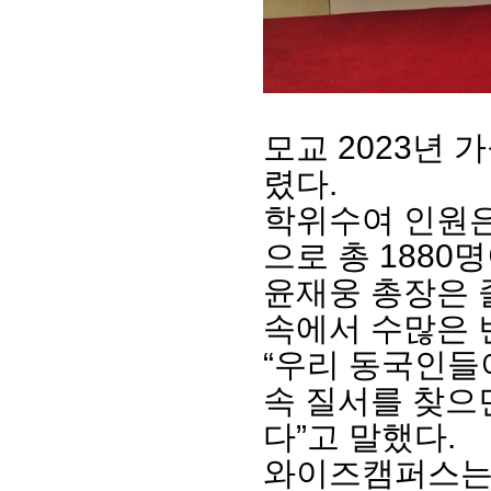
모교
2023
년 
렸다
.
학위수여 인원
으로 총
1880
명
회장 인사말
이사장 인사말
총동창회
윤재웅 총장은
상임위원회
임원 현황
모교 소
속에서 수많은 
감사
연혁·사업실적
지부·지
연혁
역대 이사장
언론에 
“
우리 동국인들
역대회장
정관
동창회
속 질서를 찾으
회칙
결산 공시
포토뉴
회장 및 감사 선임규정
기부금
영상갤
다
”
고 말했다
.
찾아오시는 길
와이즈캠퍼스