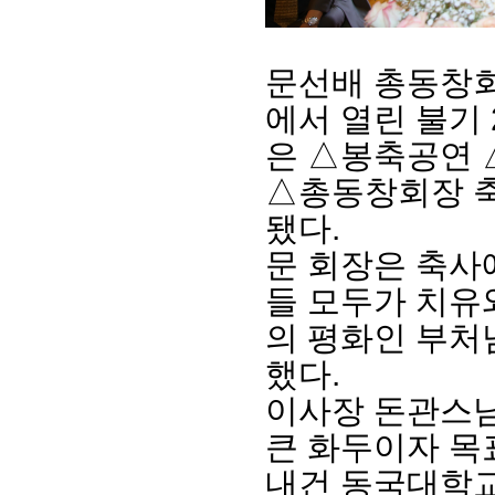
문선배 총동창
에서 열린 불기
은
△
봉축공연
△
총동창회장 
됐다
.
문 회장은 축
회장 인사말
이사장 인사말
총동창회
들 모두가 치유
상임위원회
임원 현황
모교 소
의 평화인 부처
감사
연혁·사업실적
지부·지
연혁
역대 이사장
언론에 
했다
.
역대회장
정관
동창회
이사장 돈관스
회칙
결산 공시
포토뉴
회장 및 감사 선임규정
기부금
영상갤
큰 화두이자 목
찾아오시는 길
내건 동국대학