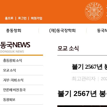
불기 2567
최고관리자
|
202
불기
2567
년 