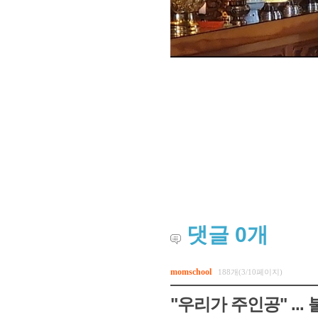
댓글
0
개
momschool
188개(3/10페이지)
"우리가 주인공" ...