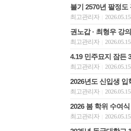
불기 2570년 팔정도
최고관리자
2026.05.15
|
권노갑 · 최형우 강
최고관리자
2026.05.15
|
4.19 민주묘지 잠든 
최고관리자
2026.05.15
|
회장 인사말
이사장 인사말
총동창회
2026년도 신입생 
상임위원회
임원 현황
모교 소
감사
연혁·사업실적
지부·지
최고관리자
2026.05.15
|
연혁
역대 이사장
언론에 
역대회장
정관
동창회
2026 봄 학위 수여식
회칙
결산 공시
포토뉴
회장 및 감사 선임규정
기부금
영상갤
최고관리자
2026.05.15
|
찾아오시는 길