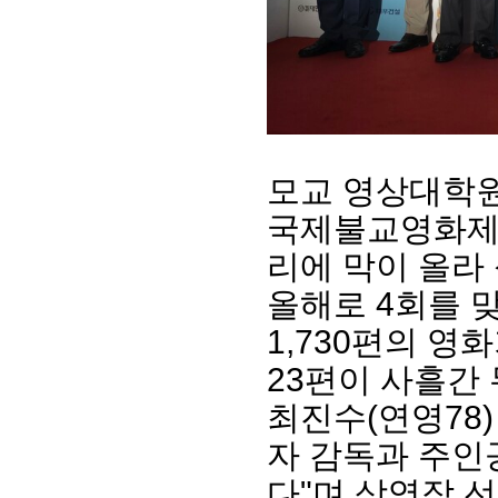
모교 영상대학원(
국제불교영화제(O
리에 막이 올라
회장 인사말
이사장 인사말
총동창회
올해로 4회를 
상임위원회
임원 현황
모교 소
1,730편의 영
감사
연혁·사업실적
지부·지
연혁
역대 이사장
언론에 
23편이 사흘간
역대회장
정관
동창회
회칙
결산 공시
최진수(연영78
포토뉴
회장 및 감사 선임규정
기부금
영상갤
자 감독과 주인
찾아오시는 길
다"며 상영작 