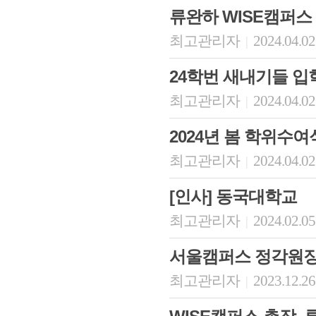
류완하 WISE캠퍼스
최고관리자
2024.04.02
|
24학번 새내기들 입
최고관리자
2024.04.02
|
2024년 봄 학위수여
최고관리자
2024.04.02
|
회장 인사말
이사장 인사말
총동창회
[인사] 동국대학교
상임위원회
임원 현황
모교 소
감사
연혁·사업실적
지부·지
최고관리자
2024.02.05
|
연혁
역대 이사장
언론에 
역대회장
정관
동창회
서울캠퍼스 정각원장
회칙
결산 공시
포토뉴
회장 및 감사 선임규정
기부금
영상갤
최고관리자
2023.12.26
|
찾아오시는 길