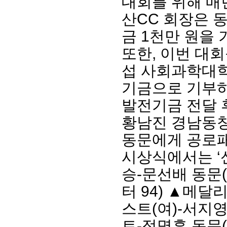
대회를 위해 매
산CC 회장은 
금 1천만 원을
또한, 이번 대
섭 사회과학대학
기금으로 기부하
발전기금 전달 
황남진 경남동창
동문에게 공로패
시상식에서는 ‘
승-문선배 동문
터 94) ▲메달
스트(여)-서지영
트-정명훈 동문