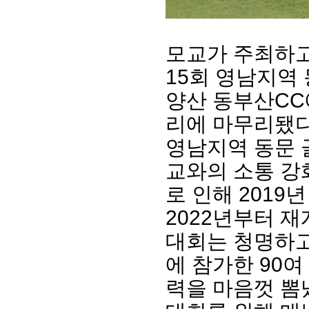
모교가 주최하고
15회 영남지역 
양산 동부산CC
리에 마무리됐다
영남지역 동문 
교와의 소통 강화
회장 인사말
이사장 인사말
총동창회
로 인해 2019
상임위원회
임원 현황
모교 소
감사
연혁·사업실적
지부·지
2022년부터 
연혁
역대 이사장
언론에 
대회는 청명하고
역대회장
정관
동창회
회칙
결산 공시
포토뉴
에 참가한 90여
회장 및 감사 선임규정
기부금
영상갤
력을 마음껏 뽐
찾아오시는 길