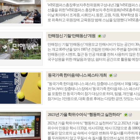
WISE캠퍼스총장후보자추천위원회구성내년 2월 WISE캠퍼스 
선출을 위한‘WISE캠퍼스 총장후보자 추천위원회(WISE총추위)’를
이날 회의에서 조계종, 사회인사, 동문, 교원, 직원, 학부학생
로 위촉하고 위원장에 교육원장 범해 스님을 임명했다.WISE총추위는
만해정신 기릴‘만해동산’개원
만해정신 기릴‘만해동산’개원모교 만해시비가 있는 공간이 36
는 개교 80주년을 맞아 1987년 건립된 만해시비 주변을 정비해 
만해동산은 시멘트, 철근 등 인공 재료를 전혀 사용하지 않은 
국구성원을 위한 깨달음과 명상, 쉼터의 공간으로 활용될 예정
동국가족 한마음 테니스 페스타 개최
"동국가족 한마음 테니스 페스타, 장충테니스장에서 10월 14일 
전 9시부터 장충테니스장에서 '동국가족 한마음 테니스 페스타'를
을 포함한 전 동국가족이 참가 대상으로 하며, 팀별, 개인별 시
참가비는 1만원으로, 대회 종료 후에는 다양한 공연, 맛있는 식사, 
2023년 가을 학위수여식 “행동하고 실천하라”
2023년 가을 학위수여식 “행동하고 실천하라”모교 2023년 가
위수여 인원은 학사 1135명, 석사 633명, 박사 112명으로 총 
분들은 앞으로의 삶 속에서 수많은 변화와 무질서를 마주하게 
를 두려워하지 않고 무질서 속 질서를 찾으면서 삶의 진정한 주인공이