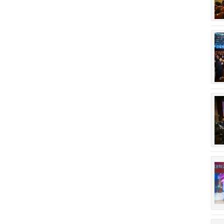
회장 인사말
이사장 인사말
상임위원회
임원 현황
감사
연혁·사업실적
연혁
역대 이사장
역대회장
정관
회칙
결산 공시
회장 및 감사 선임규정
기부금
찾아오시는 길