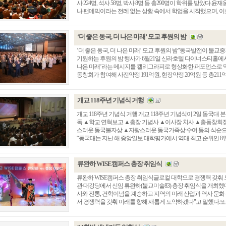
사 224명, 석사 58명, 박사 8명 등 총290명이 학위를 받았다
나 팬데믹이라는 전례 없는 상황 속에서 학업을 시작했으며, 이로 인
‘더 좋은 동국, 더 나은 미래’ 모교 후원의 밤
‘더 좋은 동국, 더 나은 미래’ 모교 후원의 밤"동국발전이 불교
기원하는 후원의 밤 행사가 6월21일 신라호텔 다이너스티홀에서
나은 미래’라는 메시지를 캘리그라피로 형상화한 퍼포먼스로 막
동창회가 참여해 사전약정 191억원, 현장약정 20억원 등 총211억원
개교 118주년 기념식 거행
개교 118주년 기념식 거행 개교 118주년 기념식이 2일 동국
독 ▲학교 연혁보고 ▲총장 기념사 ▲이사장 치사 ▲총동창회장
총동창회 소식
동문동정
회
스러운 동국불자상 ▲자랑스러운 동국가족상 수여 등의 식순으
“동국대는 지난 해 중앙일보 대학평가에서 역대 최고 순위인 8위를 
모교 소식
동국의 창
장
지부·지회 소식
동국인 인터뷰
자
언론에 비친 동국
경조사
류완하 WISE캠퍼스 총장 취임식
동창회보
이달의 시
류완하 WISE캠퍼스 총장 취임식글로컬 대학으로 경쟁력 갖춰 
포토뉴스
관 대강당에서 신임 류완하(불교미술83) 총장 취임식을 개최했
사와 전통, 건학이념을 계승하고 지역의 미래 산업과 역사 문화
영상갤러리
서 경쟁력을 갖춰 미래를 향해 새롭게 도약하겠다"고 말했다.또 "