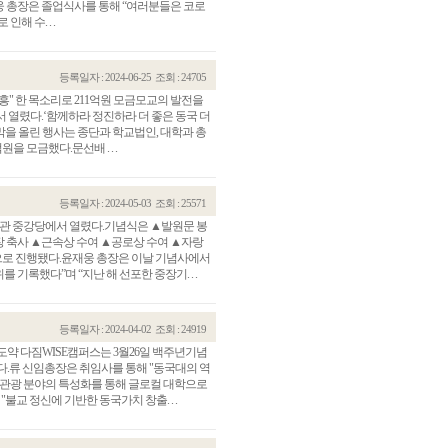
.윤재웅 총장은 졸업식사를 통해 “여러분들은 코로
해 수. . .
등록일자 : 2024-06-25
조회 : 24705
중흥" 한 목소리로 211억원 모금모교의 발전을
 열렸다.‘함께하라 정진하라 더 좋은 동국 더
을 올린 행사는 종단과 학교법인, 대학과 총
을 모금했다.문선배 . . .
등록일자 : 2024-05-03
조회 : 25571
대 본관 중강당에서 열렸다.기념식은 ▲발원문 봉
 축사 ▲근속상 수여 ▲공로상 수여 ▲자랑
관건립기금 기부자
공지사항
로 진행됐다.윤재웅 총장은 이날 기념사에서
기록했다”며 “지난 해 선포한 중장기. . .
학발전기금 기부자
자유게시판
랑스러운 동국인
회비·장학기금 안내
연락처 수정
등록일자 : 2024-04-02
조회 : 24919
동국의료원 혜택
도약 다짐WISE캠퍼스는 3월26일 백주년기념
만해마을 할인 혜택
다.류 신임총장은 취임사를 통해 "동국대의 역
 관광 분야의 특성화를 통해 글로컬 대학으로
지부지회 링크
불교 정신에 기반한 동국가치 창출. . .
동문기업 링크