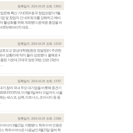
등록일자 : 2024-10-29
조회 : 13655
업문화 확산 기대'2024 동국 창업포럼'이 9월
기업 및 창업자 간 네트워크를 강화하고 예비
투자 활성화를 위해 개최됐다.윤재웅 총장을 비
) 메타리치 대표. . .
등록일자 : 2024-10-29
조회 : 13519
제' 성료모교 영상대학원(원장 정달영)이 주관한
당에서 성황리에 막이 올라 성료됐다. 올해로 4
품된 가운데 23개국 장편 10편, 단편 23편이
 .
등록일자 : 2024-10-29
조회 : 13767
 대거 참여 국내 주요 대기업을 비롯해 중견기
REER FESTIVAL’이 9월 9일부터 11일까지 서울
는 세스코, 심팩, 이트너스, 조이시티 등 동
.
등록일자 : 2024-10-29
조회 : 13384
여식이 8월22일 거행됐다. 학위수여 인원은
이즈캠퍼스 학위수여식은 다음날인 8월23일 열려 학