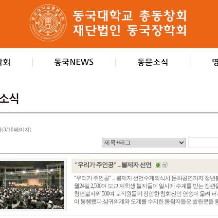
개(3/10페이지)
"우리가 주인공" ... 불제자 선언
"우리가 주인공" ... 불제자 선언수계의식서 문화공연까지 청년
월24일 2,500여 모교 재학생 불자들이 일시에 수계를 받는 장관
청년불자와 500여 교직원들의 장엄한 참회진언 염송이 울려 
이 봉행됐다.삼귀의계와 오계를 수지한 동참자들은 발원문을 통해 