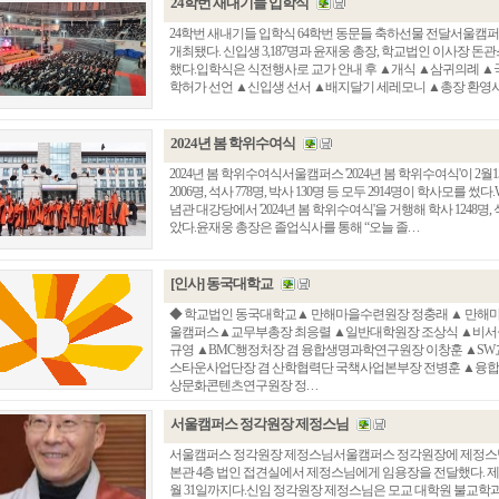
24학번 새내기들 입학식
24학번 새내기들 입학식 64학번 동문들 축하선물 전달서울캠퍼스
개최됐다. 신입생 3,187명과 윤재웅 총장, 학교법인 이사장 돈
했다.입학식은 식전행사로 교가 안내 후 ▲개식 ▲삼귀의례 
학허가 선언 ▲신입생 선서 ▲배지달기 세레모니 ▲총장 환영사 ▲
2024년 봄 학위수여식
2024년 봄 학위수여식서울캠퍼스 '2024년 봄 학위수여식'이 2
2006명, 석사 778명, 박사 130명 등 모두 2914명이 학사모를 
념관 대강당에서 '2024년 봄 학위수여식'을 거행해 학사 1248명, 석
았다.윤재웅 총장은 졸업식사를 통해 “오늘 졸. . .
[인사] 동국대학교
◆ 학교법인 동국대학교▲ 만해마을수련원장 정충래 ▲ 만해
울캠퍼스▲교무부총장 최응렬 ▲일반대학원장 조상식 ▲비서실
규영 ▲BMC행정처장 겸 융합생명과학연구원장 이창훈 ▲SW교육
스타운사업단장 겸 산학협력단 국책사업본부장 전병훈 ▲융합
상문화콘텐츠연구원장 정. . .
서울캠퍼스 정각원장 제정스님
서울캠퍼스 정각원장 제정스님서울캠퍼스 정각원장에 제정스님이
본관 4층 법인 접견실에서 제정스님에게 임용장을 전달했다. 제정스님 
월 31일까지다.신임 정각원장 제정스님은 모교 대학원 불교학