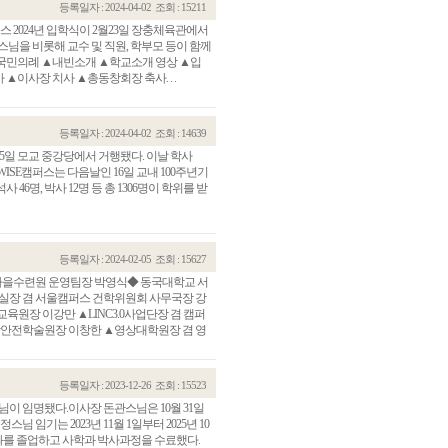
등록일자 : 2024-04-02
조회 : 15211
 2024년 입학식이 2월23일 장충체육관에서
관스님을 비롯해 교수 및 직원, 학부모 등이 함께
▲국민의례 ▲내빈소개 ▲학교소개 영상 ▲입
이사장 치사 ▲총동창회장 축사. . .
등록일자 : 2024-04-02
조회 : 14639
월15일 모교 중강당에서 거행됐다. 이날 학사
썼다.WISE캠퍼스는 다음날인 16일 교내 100주년기
사 46명, 박사 12명 등 총 1306명이 학위를 받
등록일자 : 2024-02-05
조회 : 15627
마을수련원 운영팀장 박영식◆ 동국대학교 서
장 겸 서울캠퍼스 건학위원회 사무국장 강
원장 이강만 ▲LINC3.0사업단장 겸 캠퍼
안전학술원장 이창한 ▲영상대학원장 겸 영
등록일자 : 2023-12-26
조회 : 15523
 임명됐다.이사장 돈관스님은 10월 31일
임기는 2023년 11월 1일부터 2025년 10
과를 졸업하고 사학과 박사과정을 수료했다.