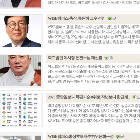
금강산 신계사 도감, 학교법인 동국대 감사, 동국대 정각원 교법사,
WISE캠퍼스 총장, 류완하 교수 선임
WISE캠퍼스 총장, 류완하 교수 선임학교법인은 11월21일 제3
완하(불교미술83) 스마트시티융합대학 디자인미술학과 교수를 선임
부터 2028년 2월 29일까지다.류 총장 내정자는 1997년부터
직하며 동국미디어센터장, 도서관장, 평생교육원장, 기획처장 등을 지
학교법인 이사장 돈관스님 재선출
학교법인 이사장 돈관스님 재선출학교법인 동국대학교는 11월21
장인 돈관스님을 재선출했다. 임기는 2027년 12월 7일까지다. 돈
불교조계종 제10교구본사 은해사 주지, 전국 교구본사주지협의
원, 학교법인 동곡학원 이사장 등을 역임했다.현재 학교법인 동국대
2023 중앙일보 대학평가순 8위로 작년보다 한단계. .
2023 중앙일보 대학평가순 8위로 작년보다 한단계 상승2023
다 한단계 상승한 8위에 올랐다.중앙일보 대학평가는 올해 국내 
이 중에서 인문·사회·자연과학·공학·의학·예체능 중 4개 계열 
KAIST와 포스텍 등은 종합평가에서 제외된다.종합평가는 교수연
WISE캠퍼스총장후보자추천위원회구성