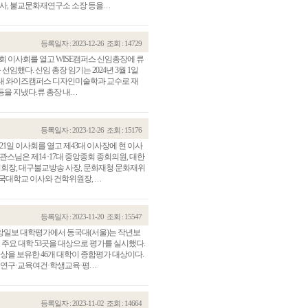
 불교문화재연구소 소장 등을. . .
등록일자 : 2023-12-26
조회 : 14729
52회 이사회를 열고 WISE캠퍼스 신임총장에 류
했다. 신임 총장 임기는 2024년 3월 1일
 동국대 와이즈캠퍼스 디자인미술학과 교수로 재
냈다.류 총장 내. . .
등록일자 : 2023-12-26
조회 : 15176
일 이사회를 열고 제43대 이사장에 현 이사
관스님은 제14 ·17대 중앙종회 종회의원, 대한
회장, 대구불교방송 사장, 문화재청 문화재위
학교 이사와 건학위원장, . . .
등록일자 : 2023-11-20
조회 : 15547
 중앙일보 대학평가에서 동국대(서울)는 작년보
주요 대학 53곳을 대상으로 평가를 실시했다.
이상을 보유한 46개 대학이 종합평가 대상이다.
구·교육여건·학생교육·평. . .
등록일자 : 2023-11-02
조회 : 14664