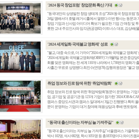
'2024 동국 창업포럼' 창업문화 확산 기대
"동국대만의 상생발전 창업 생태계 조성"'2024 동국 창업포럼' 창
24일 앰배서더 호텔 레거시홀에서 열렸다.이번 행사는 동문과 
창업 기업과 신사업 아이디어 확보가 필요한 기업 간 매칭 및 
롯한 교내 주요인사와 임각균(공경82) 이트너스 대표, 김상배(물리85
'2024 세계일화 국제불교 영화제' 성료
"불교, 대중 속으로, 더 가까이"'2024 세계일화 국제불교 영화
‘2024 세계일화 국제불교영화제(OIBFF)’가 9월9일 본관 중강
회를 맞은 영화제는 전 세계 110개 나라에서 1,730편의 영화가 출
사흘간 무료로 상영됐다.최진수(연영78) 집행위원장은 "불교 영. .
취업 정보와 진로 탐색 위한 '취업박람회'
취업 정보와 진로 탐색 위한 '취업박람회'동문이 운영하는 기업
업, 공기업 및 공공기관 등 123개 기업이 참가한 ‘2024 JOB & CA
캠퍼스 중앙도서관과 캠퍼스 일대에서 3일간 진행됐다.특히 올해
문이 운영하는 기업이 대거 참여해 채용상담과 후배 멘토링에 . . 
"동국대 출신이라는 자부심 늘 가져주길"
"동국대 출신이라는 자부심 늘 가져주길"서울캠퍼스 가을학위수
박사 102명, 석사 682명, 학사 1051명 등 총1835명이다.와