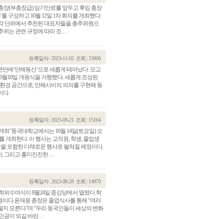
총장(부총장급) 임기만료를 앞두고 후임 총장
 구성하고 10월 12일 1차 회의를 개최했다.
 등 각 단위에서 추천된 대표자들을 총추위원으
 관련 규정에 따라 조. . .
등록일자 : 2023-11-02
조회 : 15006
년만에‘만해동산’으로 새롭게 태어났다. 모교
10월10일 개원식을 거행했다. 새롭게 조성된
친환경 공간으로, 만해시비의 의의를 구현해 동
이다.
등록일자 : 2023-09-21
조회 : 15164
개최"동국대학교에서는 10월 14일(토요일) 오
 개최한다. 이 행사는 교직원, 학생, 졸업생
상을 포함한 다채로운 행사로 펼쳐질 예정이다.
그리고 흥미진진한 . . .
등록일자 : 2023-08-28
조회 : 14970
을 학위수여식이 8월24일 중강당에서 열렸다.학
1880명이다.윤재웅 총장은 졸업식사를 통해 “여러
될지 모른다”며 “우리 동국인들이 세상의 변화
 되길 바란. . .