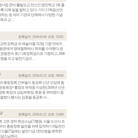
체별 기념사업 준비 활발모교 전신인 명진학교 1회 졸
수록 더욱 빛을 발하고 있다. 기미 3.1독립선언
화화하는 등 여러 기관과 단체에서 다양한 기념
교. . .
등록일자 : 2018-03-06
조회 : 31031
에 장학금 외 예술작품 312점 기증 약속지
영문)동문에게 명예철학박사 학위를 수여했다.권
(권동문의 호) 기회장학금으로 기증하고, 2006
을 모교 발전기금으. . .
등록일자 : 2018-01-23
조회 : 30910
위원과 총동창회 간부들이 동공회 신년 모임에 함
동회장=홍영표 유재중 이성한) 2018년 신년
화 회장과 상임부회장, 회원 등 50여명이 참
다.행사는 김종필 동공회 사. . .
등록일자 : 2018-01-22
조회 : 31409
회 고문 경하 현성스님(72행원, 서울 도선사 조
님은 우리 총동창회 발전을 위해 입적하기 8일전인
 11월27일에는 발전기금 1천만원을 쾌척한
스님께서. . .