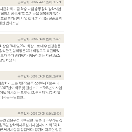
등록일자 : 2018-04-12
조회 : 30599
금 지급위해 기금 확충 다짐 총동창회 장학사업
‘희망의 공동체’로 그 기능을 회복하게 됐다.
서더호텔 회의장에서 열렸다. 회의에는 전순표 이
법타스님 . . .
등록일자 : 2018-03-28
조회 : 29691
회장은 26대 및 27대 회장으로 대수 변경총동
 송석환 전임회장은 25대 회장으로 복원되었
회장으로 대수가 변경됐다. 총동창회는 지난 3월22
회장 지. . .
등록일자 : 2018-03-08
조회 : 29040
기총회가 오는 3월22일(목) 오후6시30분부터
017년도 회무 및 결산보고 △2018년도 사업
이날 이사회는 오후 6시30분부터 7시까지 열
는 재단법인. . .
등록일자 : 2018-03-08
조회 : 29404
음인 임원구성이 빠르면 3월중에 마무리될 것
1월26일 장학회사무실에서 임시이사회 2차회
따른 제반사항을 점검했다. 정관에 따르면 임원