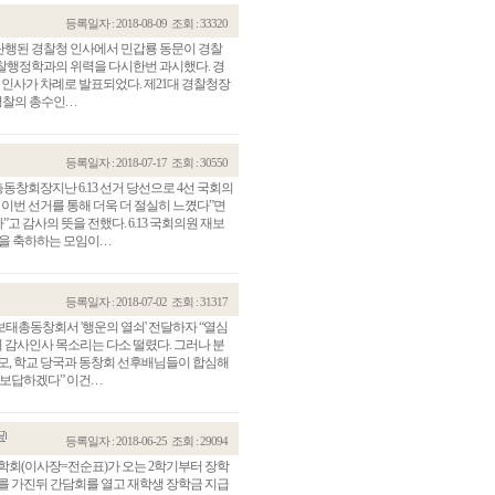
등록일자 : 2018-08-09
조회 : 33320
 단행된 경찰청 인사에서 민갑룡 동문이 경찰
찰행정학과의 위력을 다시한번 과시했다. 경
 인사가 차례로 발표되었다. 제21대 경찰청장
의 총수인. . .
등록일자 : 2018-07-17
조회 : 30550
동창회장지난 6.13 선거 당선으로 4선 국회의
 이번 선거를 통해 더욱 더 절실히 느꼈다”면
고 감사의 뜻을 전했다. 6.13 국회의원 재보
축하하는 모임이. . .
등록일자 : 2018-07-02
조회 : 31317
 보태총동창회서 '행운의 열쇠' 전달하자 “열심
의 감사인사 목소리는 다소 떨렸다. 그러나 분
학부모, 학교 당국과 동창회 선후배님들이 합심해
하겠다” 이건. . .
등록일자 : 2018-06-25
조회 : 29094
학회(이사장=전순표)가 오는 2학기부터 장학
를 가진뒤 간담회를 열고 재학생 장학금 지급