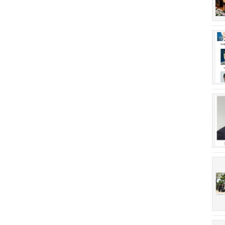
회장 인사말
이사장 인사말
상임위원회
임원 현황
감사
연혁·사업실적
연혁
역대 이사장
역대회장
정관
회칙
결산 공시
회장 및 감사 선임규정
기부금
찾아오시는 길