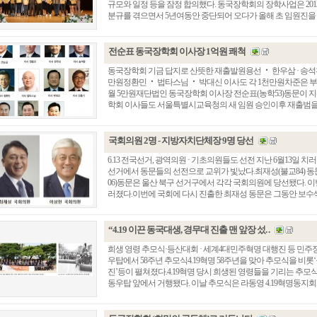
규모와 일정 등을 잠정 합의했다. 동국장학회의 장학사업은 201
분규를 겪으면서 5년여동안 중단되어 오다가 올해 초 임원진을 전면 
전순표 동국장학회 이사장 1억원 쾌척
동국장학회 기금 답지로 산뜻한 재출발원용선 ‧ 한우삼 · 송석환
만원정환민 ‧ 법타스님 ‧ 박대신 이사도 각 1천만원차준은 부
월 5만원재단법인 동국장학회 이사장 전순표(농학53)동문이 지난
학회 이사들도 서울특별시교육청의 새 임원 승인이후 재출범을 환
국회의원 2명 - 지방자치단체장 9명 당선
6.13 전국선거, 광역의원 · 기초의원들도 선전 지난 6월13일 
선거에서 동문들의 선전으로 교위가 빛났다.최재성(불교84) 동
총동창회 소식
동문동정
회
06)동문은 울산 북구 선거구에서 각각 국회의원에 당선됐다. 이
러졌다.이번에 국회에 다시 진출한 최재성 동문은 그동안 보수색이 짙
모교 소식
동국의 창
장
지부·지회 소식
동국인 인터뷰
자
언론에 비친 동국
경조사
“4.19 이끈 동국대생, 경무대 진출 맨 앞장 섰. .
동창회보
이달의 시
희생 영령 추모식·등산대회 · 세계4대민주혁명 대행진 등 민주정
포토뉴스
우탑에서 58주년 추모식4.19혁명 58주년을 맞아 추모식을 비
진’등이 펼쳐졌다.4.19혁명 당시 희생된 영령들을 기리는 추모식
영상갤러리
동우탑 앞에서 거행됐다. 이날 추모식은 라동영 4.19혁명동지회장과