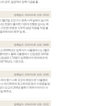
의 경우, 일정액의 장학기금을 출. . .
등록일자 : 2018-03-08
조회 : 29310
가 2월22일 오전 11시 본회 사무실에서 실시되
 감사단 전원이 출석한 가운데 진행된 감사는 회
미진한 부분은 사무처 담당 직원을 직접 불
 따라 회무 및 회. . .
등록일자 : 2018-03-08
조회 : 29689
모교 2018학년도 입학식이 서울캠퍼스는 2월22
되었다. 올해 서울캠퍼스 신입생은 3,033명
입생은 1,754명이 입학했으며 한의예과 박
7학년도 기준으로. . .
등록일자 : 2018-03-08
조회 : 32366
회"동국의 향기 사회 곳곳의 희망으로"서울캠퍼
학사, 석사, 박사학위와 최고위과정 등의 수료증을 받
었다.모교의 2018년 봄학기 학위수여식이 서
백주년. . .
등록일자 : 2018-03-08
조회 : 32192