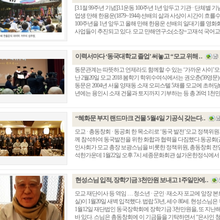
[3.1절 99주년 기념]3.1운동 100주년 1년 앞두고 기관 · 단
업생 만해 한용운(1879~1944) 선배의 삶과 사상이 시간이 흐를
100주년을 1년 앞두고 올해 만해 한용운 선배의 일대기를 영
사업들이 추진되고 있다. 모교 만해연구소(소장=고재석 국어교육과 
이력서마다 ‘동국대학교 졸업’ 써놓고 “모교 위해 . .
동문관계는 따뜻하고 언제라도 함께할 수 있는 ‘가까운 사이’모교
난 2월20일 모교 2018 봄학기 학위수여식에서는 권오춘(59
동문은 2004년 서울 양재동 소재 오피스텔 5채를 모교에 초허당
년에는 용인시 소재 건물과 토지까지 기부하는 등 총 26억 1천만원
“혜화문 부지 랜드마크 건물 5월4일 기공식 갖는다. .
모교 · 총동창회 · 동공회 한 목소리로 ‘동국 발전’모교 정책
께 참석하여 동국발전을 위한 화합과 협력을 다짐했다.동공회(공
인사회가 모교 총장 보광스님을 비롯한 정책위원, 총동창회 전영
석한가운데 1월22일 오후 7시 세종문화회관 설가온한정식에서 열렸
현성스님 입적, 장학기금 3천만원 보내고 1주일만에. .
모교 재단이사 등 역임 … 청소년 · 군인 ·재소자 포교에 앞장 본
실)이 1월20일 새벽 입적했다. 법랍 53년, 세수 80세. 현성스
1월12일 재단법인 동국장학회에 장학기금 3천만원을, 또 지난해
바 있다. 스님은 총동창회에 이 기금들을 기탁하면서 “은사인 청담