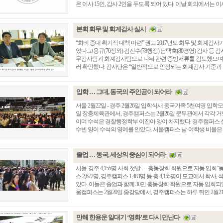
은 이사 15인, 감사 2인을 두도록 되어 있다. 이날 회의에서는 이사
본회 회무 및 회계감사 실시
“회비 증대 획기적 대책 마련” 권고 2017년도 회무 및 회계감사
었다.고용규(70정외) 김진수(78행정) 남택호(80경영) 감사 등
무감사팀과 회계감사팀으로 나눠 관련 증빙서류를 검토했으며, 
러 확인했다. 감사단은 “일반적으로 인정되는 회계감사 기준과 절차에
입학 … 그대, 동국의 주인공이 되어라
서울 2월22일 - 경주 2월26일 입학식새 동국가족 5천여명 입학
일 장충체육관에서, 경주캠퍼스는 2월26일 문무관에서 각각 거행
이며 수석은 경찰행정학부 이진아 양이 차지했다. 경주캠퍼스 신
수빈 양이 수석의 영예를 안았다. 서울캠퍼스 남·여학생 비율은 201
졸업 … 동국, 세상의 중심이 되어라
서울-경주 4,155명 사회 첫발 … 총동창회 회원으로 자동 입
스 2,672명, 경주캠퍼스 1,483명 등 총 4,155명이 모교에서 
았다. 이들은 졸업과 함께 30만 총동창회 회원으로 자동 입회되
울캠퍼스는 2월20일 중강당에서, 경주캠퍼스는 하루 뒤인 2월21일 
만해 한용운 일대기 ‘영화’로 다시 만난다