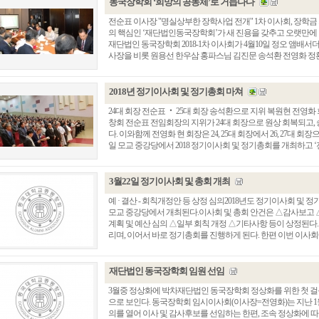
동국장학회 ‘희망의 공동체’로 거듭나다
전순표 이사장 "명실상부한 장학사업 전개" 1차 이사회, 장학
의 핵심인 ‘재단법인동국장학회’가 새 진용을 갖추고 오랫만에 
재단법인 동국장학회 2018-1차 이사회가 4월10일 정오 앰배
사장을 비롯 원용선 한우삼 홍파스님 김진문 송석환 전영화 정환민 
2018년 정기이사회 및 정기총회 마쳐
24대 회장 전순표 ‧ 25대 회장 송석환으로 지위 복원현 전영화 
창회 전순표 전임회장의 지위가 24대 회장으로 원상 회복되고,
다. 이와함께 전영화 현 회장은 24, 25대 회장에서 26, 27대 
일 모교 중강당에서 2018 정기이사회 및 정기총회를 개최하고 ‘전임
3월22일 정기이사회 및 총회 개최
예 · 결산 - 회칙개정안 등 상정 심의2018년도 정기이사회 및 정
모교 중강당에서 개최된다.이사회 및 총회 안건은 △감사보고 △2
계획 및 예산 심의 △일부 회칙 개정 △기타사항 등이 상정된다.
리며, 이어서 바로 정기총회를 진행하게 된다. 한편 이번 이사회에서
재단법인 동국장학회 임원 선임
3월중 정상화에 박차재단법인 동국장학회 정상화를 위한 첫 걸
으로 보인다. 동국장학회 임시이사회(이사장=전영화)는 지난 
의를 열어 이사 및 감사후보를 선임하는 한편, 조속 정상화에 