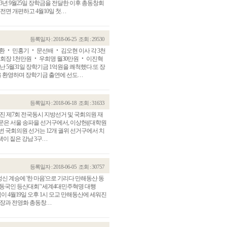
3년 9월25일 장학금을 전달한 이후 총동창회
개편하고 4월10일 첫. . .
등록일자 : 2018-06-25
조회 : 29530
 ‧ 민홍기 ‧ 문선배 ‧ 김오현 이사 각 3천
회장 1천만원 ‧ 우희명 월30만원 ‧ 이진혁
 5월31일 장학기금 1억원을 쾌척했다.또 장
영하며 장학기금 출연에 선도. . .
등록일자 : 2018-06-18
조회 : 31633
치러진 제7회 전국동시 지방선거 및 국회의원 재
문은 서울 송파을 선거구에서, 이상헌((대학원
관건립기금 기부자
공지사항
번 국회의원 선거는 12개 궐위 선거구에서 치
은 강남 3구. . .
학발전기금 기부자
자유게시판
랑스러운 동국인
회비·장학기금 안내
연락처 수정
등록일자 : 2018-06-05
조회 : 30757
동국의료원 혜택
신 계승에 '한 마음'으로 기리다 만해동산 동
만해마을 할인 혜택
롯‘동국인 등산대회’‘세계4대민주혁명 대행
이 4월19일 오후 1시 모교 만해동산에 세워진
지부지회 링크
 전영화 총동창. . .
동문기업 링크