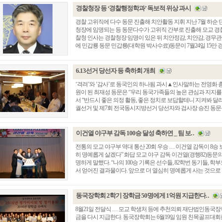
경찰청장 등 ‘경찰행정학과’ 독보적 위상 과시
경찰 고위직에 다수 동문 진출해 치안활동 지휘 지난 7월 하순
청장에 임명되는 등 동문다수가 고위직 간부로 진출해 모교 경
찰청 인사는 경찰청장 임명이 있은 뒤 치안정감, 치안감, 경무관
에 민갑룡 동문 민갑룡(대학원 박사수료)동문이 7월24일 15만 경찰
6.13선거 당선자 등 축하회 개최
‘격려’와 ‘감사’로 동국인의 하나됨 과시▲인사말하는 전영화 총
원이 된 최재성 동문은 “우리 동국가족들의 높은 관심과 지지를
서 “반드시 좋은 의정 활동, 좋은 정치로 보답할테니 지켜봐 달라”
궐선거 및 제7회 전국동시지방선거 당선자와 검사장 승진 동문을 
이건열 야구부 감독 100승 달성 축하연 _ 팀 보. .
전통의 모교 야구부 역대 통산 20회 우승 … 이건열 감독이 8승
히 명예롭게 살겠다” 화답 모교 야구 감독 이건열(경행82)동문
명하게 말했다. “나의 100승 기록은 선수들, 82학번 동기들, 
서 얻어진 결과물이다. 앞으로 더 열심히 명예롭게 사는 것으로 보답
동국장학회 2학기 장학금 50명에게 1억원 지급한다. .
8월21일 전달식 … 모교 학생처 등에 추천의뢰 재단법인동국장
금을 다시 지급한다. 동국장학회는 6월19일 임원 친목골프대회