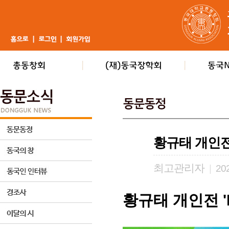
황규태 개인전 'B
최고관리자
|
202
황규태 개인전 'Be