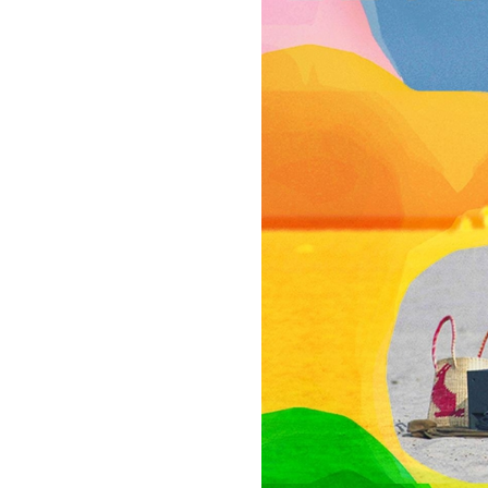
회장 인사말
이사장 인사말
총동창회
상임위원회
임원 현황
모교 소
감사
연혁·사업실적
지부·지
연혁
역대 이사장
언론에 
역대회장
정관
동창회
회칙
결산 공시
포토뉴
회장 및 감사 선임규정
기부금
영상갤
찾아오시는 길